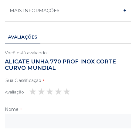
MAIS INFORMAÇÕES
AVALIAÇÕES
Você está avaliando:
ALICATE UNHA 770 PROF INOX CORTE
CURVO MUNDIAL
Sua Classificação
Avaliação
1
2
3
4
5
estrela
estrelas
estrelas
estrelas
estrelas
Nome