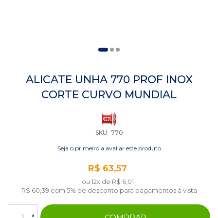
Saltar
para
ALICATE UNHA 770 PROF INOX
o
CORTE CURVO MUNDIAL
início
da
Galeria
de
imagens
SKU
770
Seja o primeiro a avaliar este produto
R$ 63,57
ou 12x de
R$ 6,01
R$ 60,39
com 5% de desconto para pagamentos à vista
COMPRAR