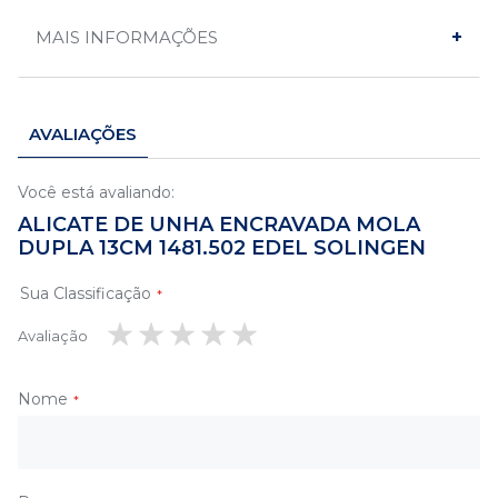
MAIS INFORMAÇÕES
AVALIAÇÕES
Você está avaliando:
ALICATE DE UNHA ENCRAVADA MOLA
DUPLA 13CM 1481.502 EDEL SOLINGEN
Sua Classificação
Avaliação
1
2
3
4
5
estrela
estrelas
estrelas
estrelas
estrelas
Nome