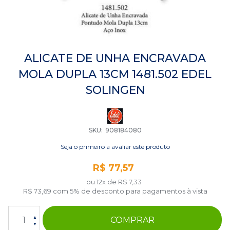
Saltar
para
ALICATE DE UNHA ENCRAVADA
o
MOLA DUPLA 13CM 1481.502 EDEL
início
da
SOLINGEN
Galeria
de
imagens
SKU
908184080
Seja o primeiro a avaliar este produto
R$ 77,57
ou 12x de
R$ 7,33
R$ 73,69
com 5% de desconto para pagamentos à vista
COMPRAR