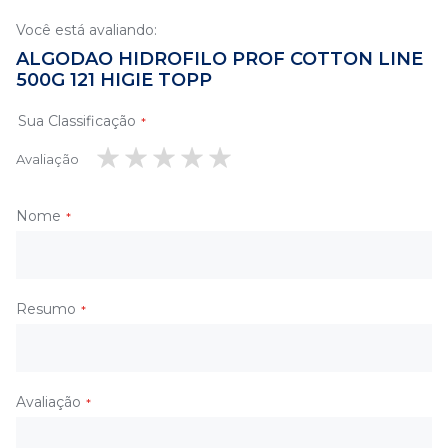
Você está avaliando:
ALGODAO HIDROFILO PROF COTTON LINE
500G 121 HIGIE TOPP
Sua Classificação
Avaliação
1
2
3
4
5
estrela
estrelas
estrelas
estrelas
estrelas
Nome
Resumo
Avaliação