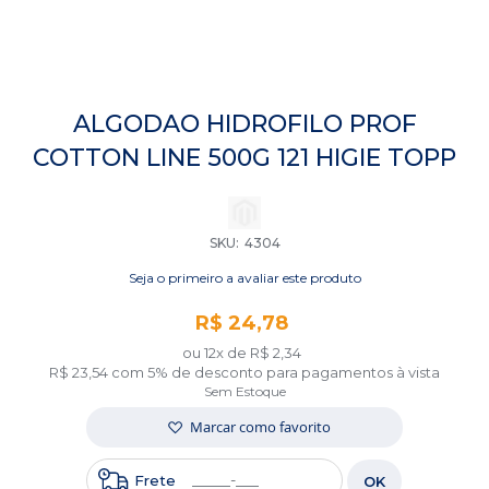
Saltar
para
ALGODAO HIDROFILO PROF
o
COTTON LINE 500G 121 HIGIE TOPP
início
da
Galeria
de
imagens
SKU
4304
Seja o primeiro a avaliar este produto
R$ 24,78
ou 12x de
R$ 2,34
R$ 23,54
com 5% de desconto para pagamentos à vista
Sem Estoque
Marcar como favorito
Frete
OK