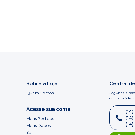
Sobre a Loja
Central d
Quem Somos
Segunda à sext
contato@distr
Acesse sua conta
(14)
(14
Meus Pedidos
(14
Meus Dados
Sair