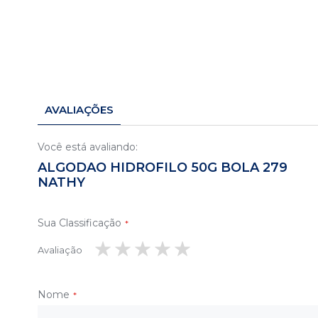
Saltar
para
o
início
AVALIAÇÕES
da
Galeria
de
Você está avaliando:
imagens
ALGODAO HIDROFILO 50G BOLA 279
NATHY
Sua Classificação
Avaliação
1
2
3
4
5
estrela
estrelas
estrelas
estrelas
estrelas
Nome