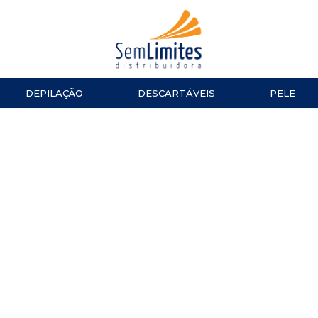
DEPILAÇÃO
DESCARTÁVEIS
PELE
ACESSÓRIOS
LUVAS
ESMALTES
TESOURA
Impala
MANICURE E PEDICURE
ACESSÓ
Repos
Cinco
TOALHAS
Dailus
Top Beauty
TOUCAS
DNA Italy
ALGODÃO
CUTELARIA
LENÇOL
Alicate de Cutícula
Alicate de Unha
Espátulas e Empurradores