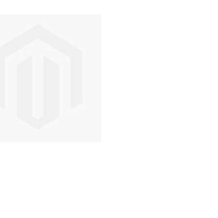
Bisturi e Cureta
Cortador de Unha
Tesouras
ESTERILIZADORES
ACESSÓRIOS
LIXAS