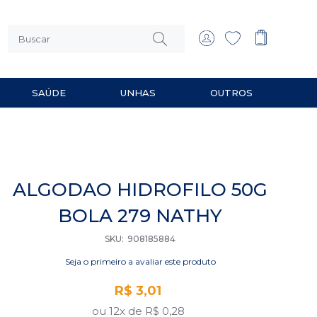
SAÚDE
UNHAS
OUTROS
 MULTIUSO
RIOS PARA BARBEAR
ALGODAO HIDROFILO 50G
BOLA 279 NATHY
SKU
908185884
Seja o primeiro a avaliar este produto
R$ 3,01
ou 12x de
R$ 0,28