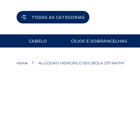
TODAS AS CATEGORIAS
CABELO
CÍLIOS E SOBRANCELHAS
ACESSÓRIOS
PINÇAS
Home
ALGODAO HIDROFILO 50G BOLA 279 NATHY
NAVALHETES
ACESSÓRIOS
Pular
para
TESOURAS
o
final
PRODUTOS
da
Galeria
de
imagens