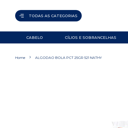
TODAS AS CATEGORIAS
CABELO
CÍLIOS E SOBRANCELHAS
ACESSÓRIOS
PINÇAS
Home
ALGODAO BOLA PCT 25GR 521 NATHY
NAVALHETES
ACESSÓRIOS
Pular
para
TESOURAS
o
final
PRODUTOS
da
Galeria
de
imagens