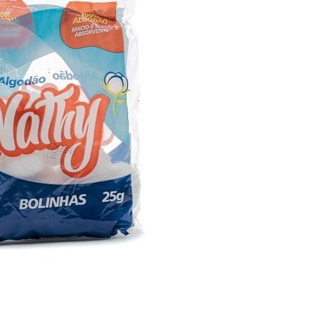
Bisturi e Cureta
Cortador de Unha
Tesouras
ESTERILIZADORES
ACESSÓRIOS
LIXAS