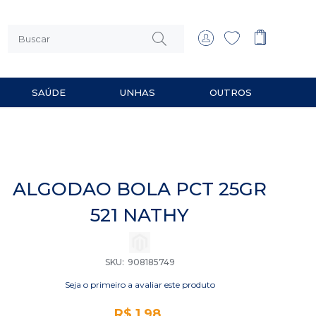
SAÚDE
UNHAS
OUTROS
 MULTIUSO
RIOS PARA BARBEAR
ALGODAO BOLA PCT 25GR
521 NATHY
SKU
908185749
Seja o primeiro a avaliar este produto
R$ 1,98