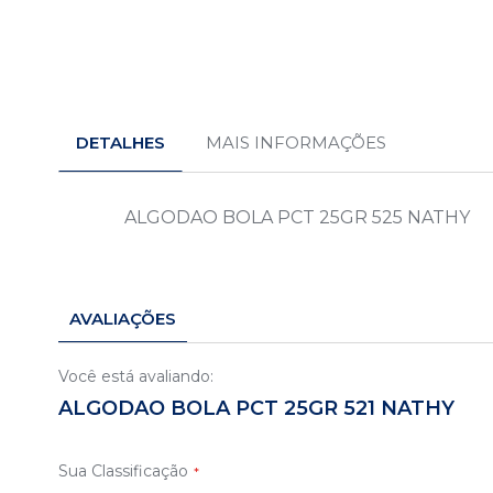
Saltar
para
o
DETALHES
MAIS INFORMAÇÕES
início
da
Galeria
de
ALGODAO BOLA PCT 25GR 525 NATHY
imagens
AVALIAÇÕES
Você está avaliando:
ALGODAO BOLA PCT 25GR 521 NATHY
Sua Classificação