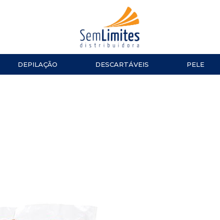
DEPILAÇÃO
DESCARTÁVEIS
PELE
ACESSÓRIOS
LUVAS
ESMALTES
TESOURA
Impala
MANICURE E PEDICURE
ACESSÓ
Repos
Cinco
TOALHAS
Dailus
Top Beauty
TOUCAS
DNA Italy
ALGODÃO
CUTELARIA
LENÇOL
Alicate de Cutícula
Alicate de Unha
Espátulas e Empurradores